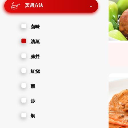
烹调方法
卤味
清蒸
凉拌
红烧
煎
炒
焖