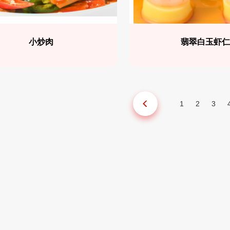
小炒肉
翡翠白玉虾
1
2
3