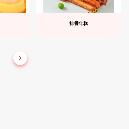
仁
排骨年糕
4