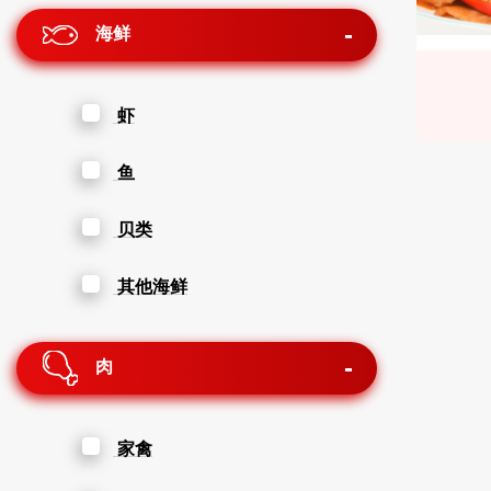
海鲜
虾
鱼
贝类
其他海鲜
肉
家禽