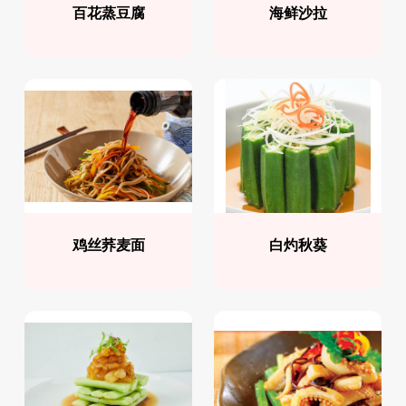
百花蒸豆腐
海鲜沙拉
鸡丝荞麦面
白灼秋葵