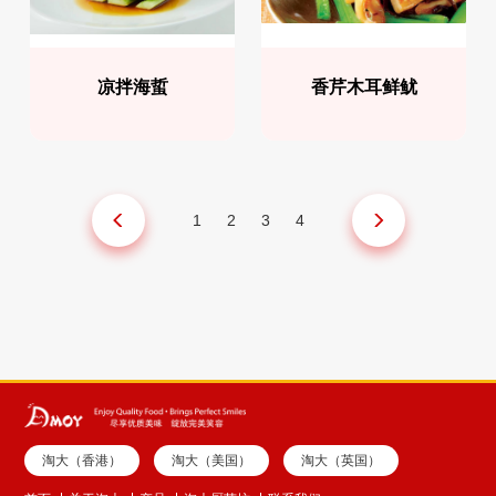
凉拌海蜇
香芹木耳鲜鱿
1
2
3
4
淘大（香港）
淘大（美国）
淘大（英国）