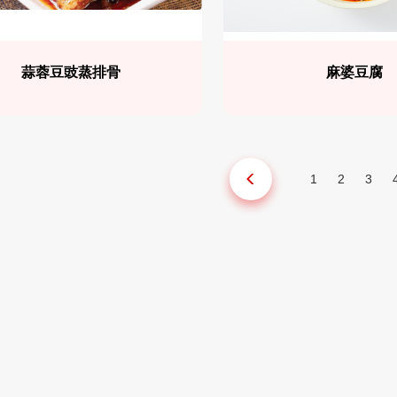
蒜蓉豆豉蒸排骨
麻婆豆腐
1
2
3