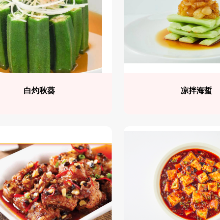
白灼秋葵
凉拌海蜇