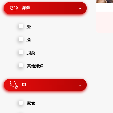
海鲜
虾
鱼
贝类
其他海鲜
肉
家禽