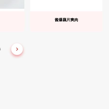
酱爆藕片爽肉
4