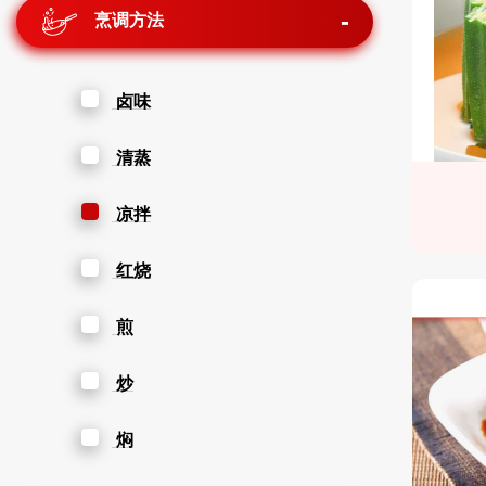
烹调方法
卤味
清蒸
凉拌
红烧
煎
炒
焖