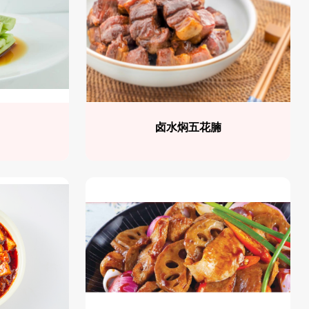
卤水焖五花腩