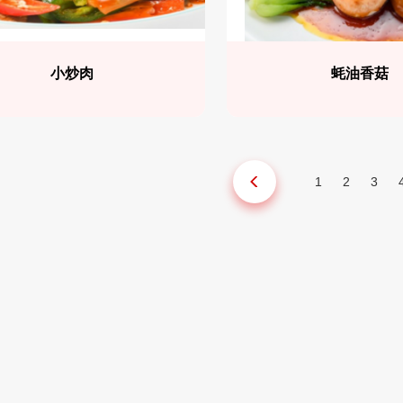
小炒肉
蚝油香菇
1
2
3