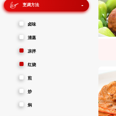
烹调方法
卤味
清蒸
凉拌
红烧
煎
炒
焖