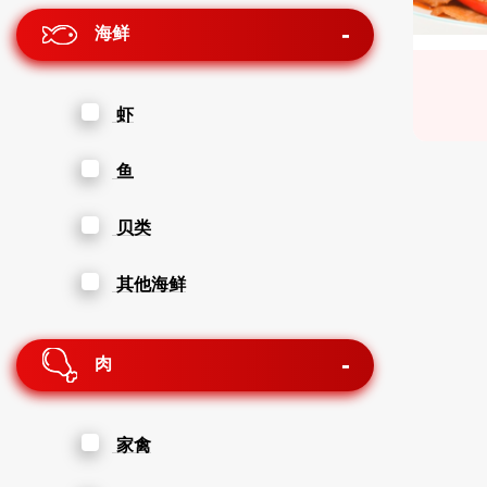
海鲜
虾
鱼
贝类
其他海鲜
肉
家禽