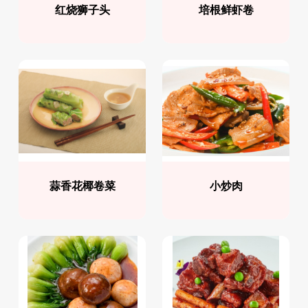
红烧狮子头
培根鲜虾卷
蒜香花椰卷菜
小炒肉