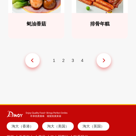
蚝油香菇
排骨年糕
1
2
3
4
淘大（香港）
淘大（美国）
淘大（英国）