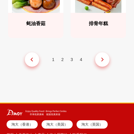
蚝油香菇
排骨年糕
1
2
3
4
淘大（香港）
淘大（美国）
淘大（英国）