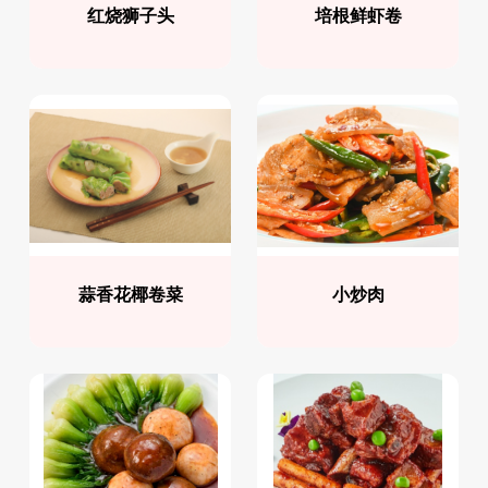
红烧狮子头
培根鲜虾卷
蒜香花椰卷菜
小炒肉