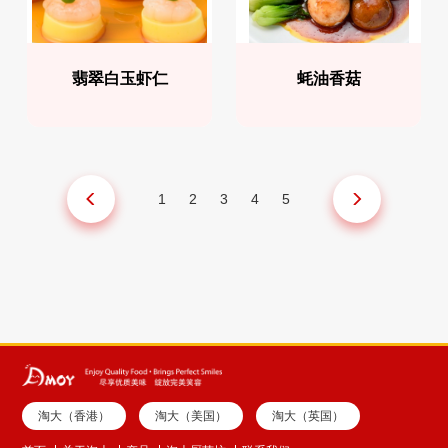
翡翠白玉虾仁
蚝油香菇
1
2
3
4
5
淘大（香港）
淘大（美国）
淘大（英国）