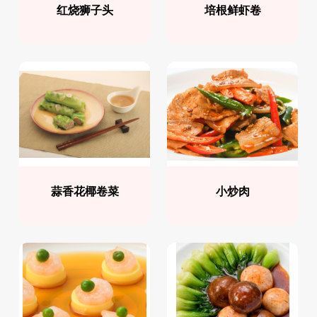
红烧狮子头
培根鲜虾卷
蒜香花椰卷菜
小炒肉