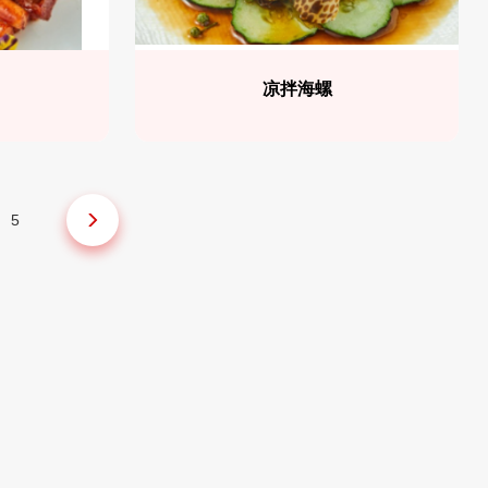
凉拌海螺
5