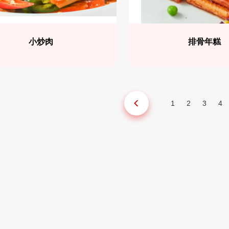
小炒肉
排骨年糕
1
2
3
4