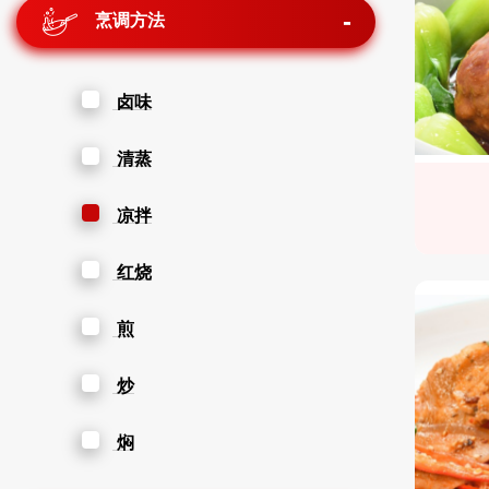
烹调方法
卤味
清蒸
凉拌
红烧
煎
炒
焖