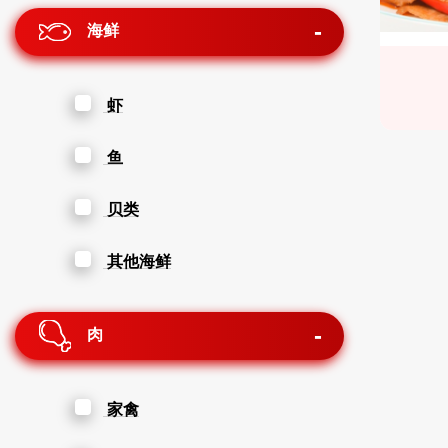
海鲜
虾
鱼
贝类
其他海鲜
肉
家禽