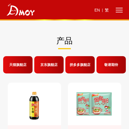
EN
繁
|
产品
天猫旗舰店
京东旗舰店
拼多多旗舰店
敬请期待