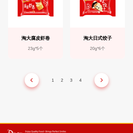
淘大腐皮虾卷
淘大日式饺子
23g*5个
20g*6个
1
2
3
4