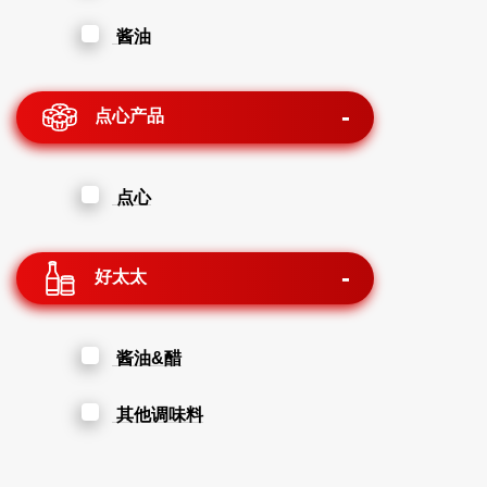
酱油
点心产品
点心
好太太
酱油&醋
其他调味料