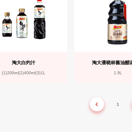
淘大白灼汁
淘大潘晓林酱油醋
(1)200ml(2)400ml(3)1L
1.9L
1