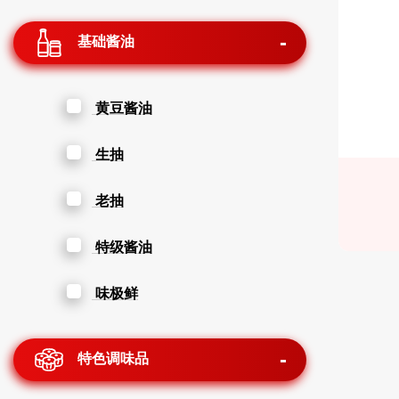
基础酱油
黄豆酱油
生抽
老抽
特级酱油
味极鲜
特色调味品