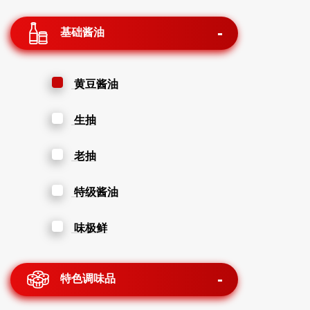
基础酱油
黄豆酱油
生抽
老抽
特级酱油
味极鲜
特色调味品