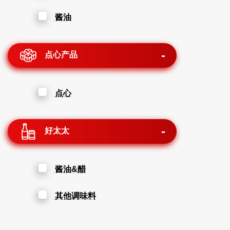
酱油
点心产品
点心
好太太
酱油&醋
其他调味料