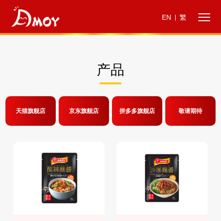
EN
繁
|
产品
天猫旗舰店
京东旗舰店
拼多多旗舰店
敬请期待