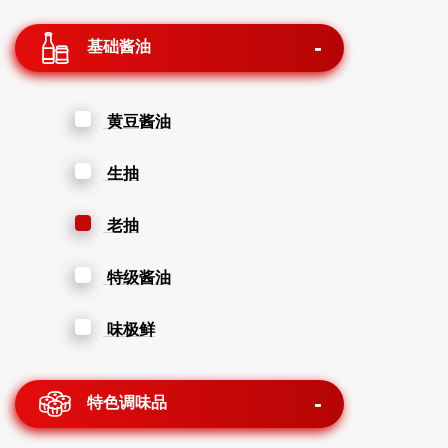
基础酱油
黄豆酱油
生抽
老抽
特级酱油
味极鲜
特色调味品