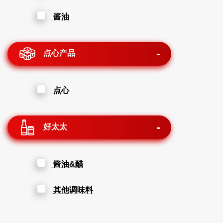
酱油
点心产品
点心
好太太
酱油&醋
其他调味料