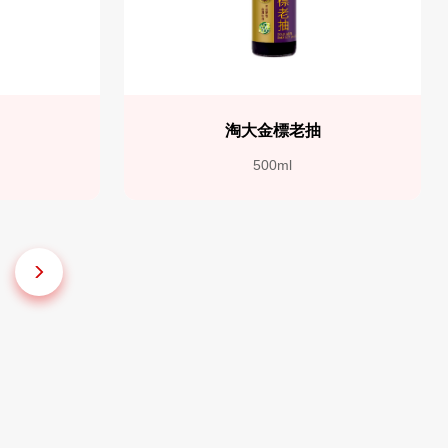
抽
淘大金標老抽
500ml