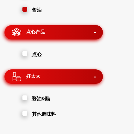
酱油
点心产品
点心
好太太
酱油&醋
其他调味料