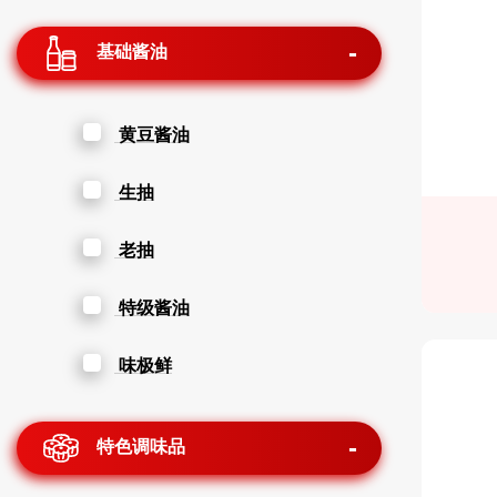
基础酱油
黄豆酱油
生抽
老抽
特级酱油
味极鲜
特色调味品