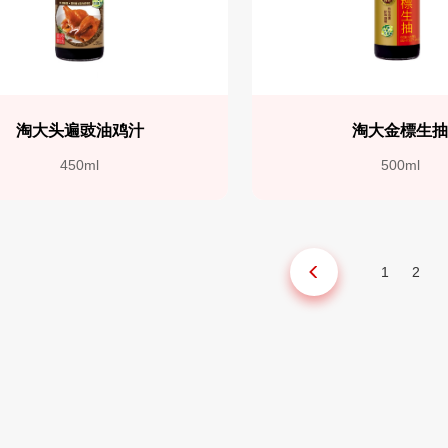
淘大头遍豉油鸡汁
淘大金標生
450ml
500ml
1
2