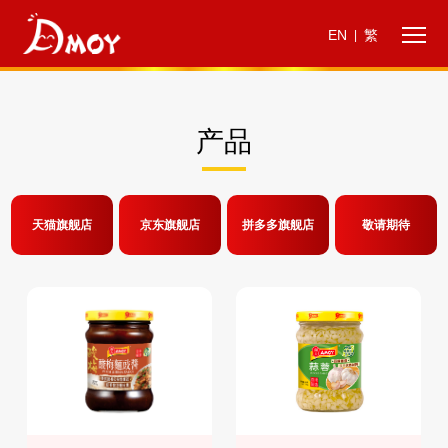
EN
繁
|
产品
天猫旗舰店
京东旗舰店
拼多多旗舰店
敬请期待