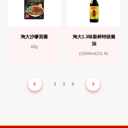
淘大沙嗲面酱
淘大1.3味极鲜特级酱
油
60g
(1)500ml(2)1.9L
1
2
3