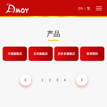
EN
繁
|
产品
天猫旗舰店
京东旗舰店
拼多多旗舰店
敬请期待
1
2
3
4