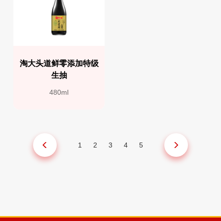
淘大头道鲜零添加特级
生抽
480ml
1
2
3
4
5