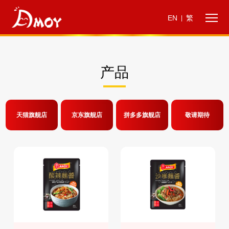
EN
繁
|
产品
天猫旗舰店
京东旗舰店
拼多多旗舰店
敬请期待