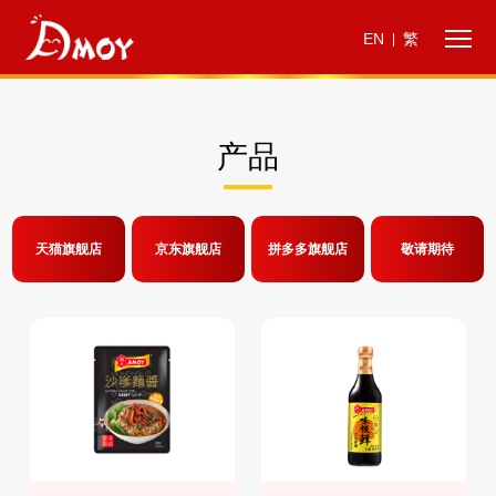
EN
繁
|
产品
天猫旗舰店
京东旗舰店
拼多多旗舰店
敬请期待