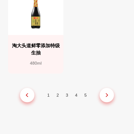
淘大头道鲜零添加特级
生抽
480ml
1
2
3
4
5