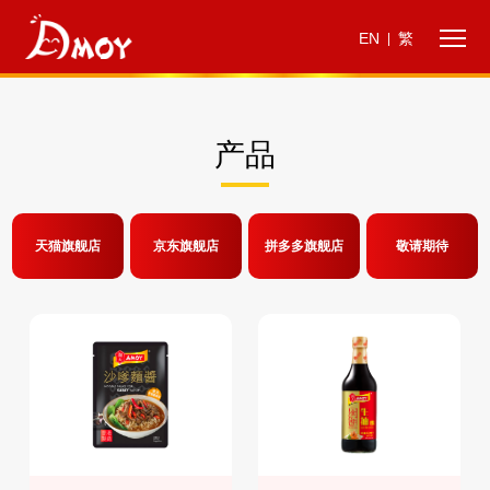
EN
繁
|
产品
天猫旗舰店
京东旗舰店
拼多多旗舰店
敬请期待