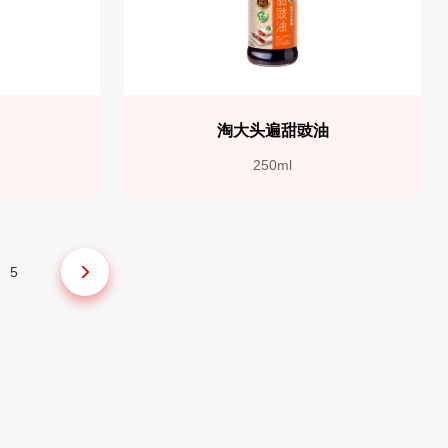
抽
淘大头遍甜豉油
250ml
5