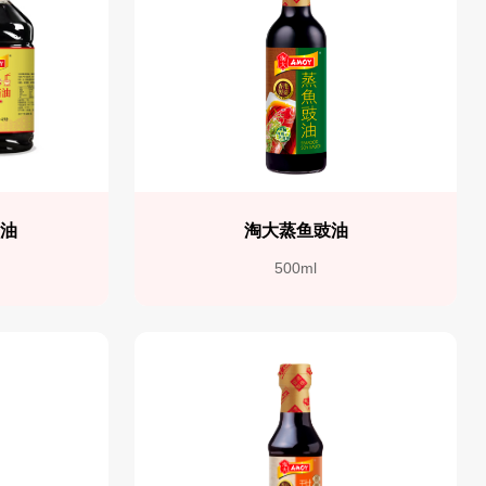
酱油
淘大蒸鱼豉油
500ml