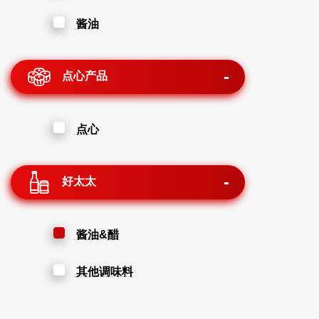
酱油
点心产品
点心
好太太
酱油&醋
其他调味料