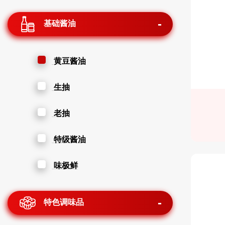
基础酱油
黄豆酱油
生抽
老抽
特级酱油
味极鲜
特色调味品