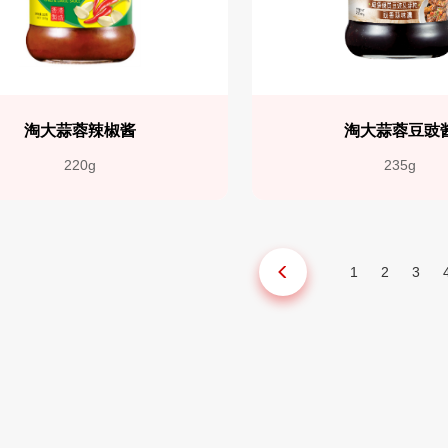
淘大蒜蓉辣椒酱
淘大蒜蓉豆豉
220g
235g
1
2
3