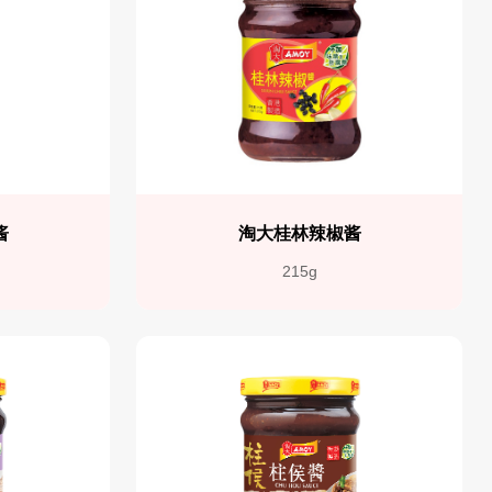
酱
淘大桂林辣椒酱
215g