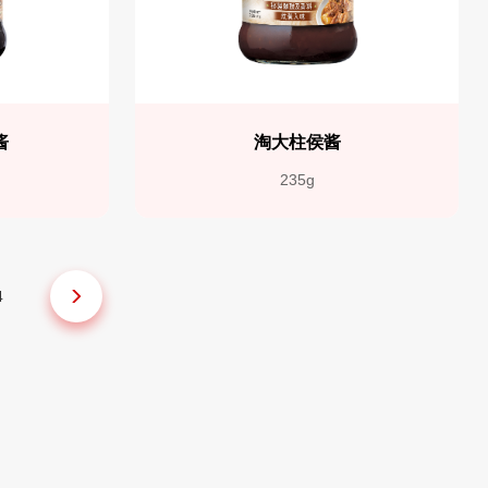
酱
淘大柱侯酱
235g
4