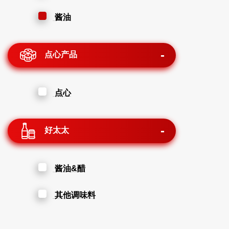
酱油
点心产品
点心
好太太
酱油&醋
其他调味料