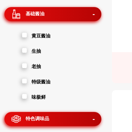
基础酱油
黄豆酱油
生抽
老抽
特级酱油
味极鲜
特色调味品