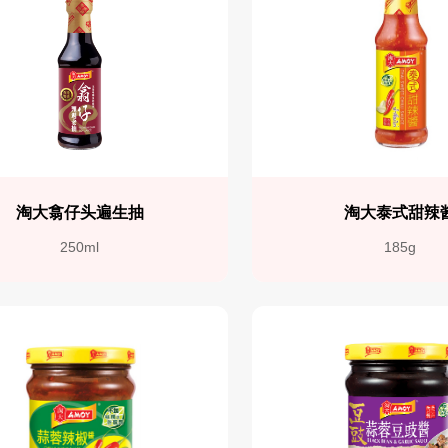
淘大翕仔头遍生抽
淘大泰式甜辣
250ml
185g