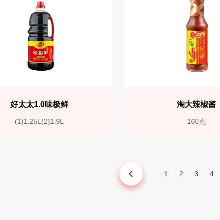
好太太1.0味极鲜
淘大辣椒酱
(1)1.25L(2)1.9L
160克
1
2
3
4