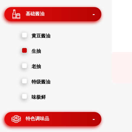
基础酱油
黄豆酱油
生抽
老抽
特级酱油
味极鲜
特色调味品