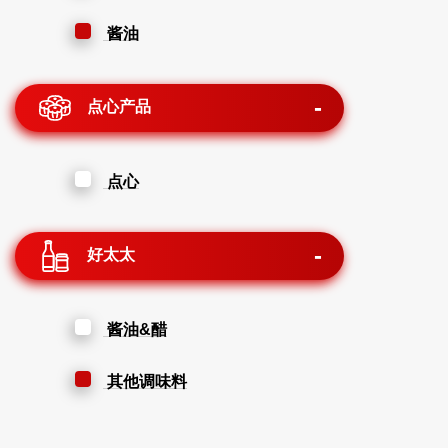
酱油
点心产品
点心
好太太
酱油&醋
其他调味料