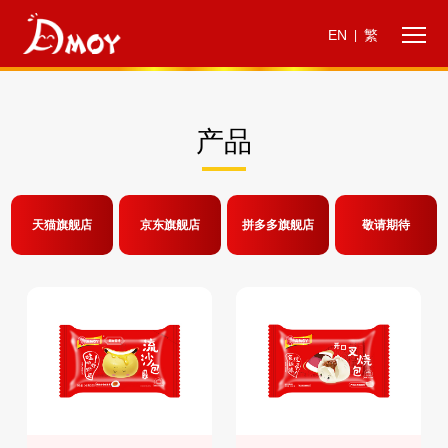
EN
繁
|
产品
天猫旗舰店
京东旗舰店
拼多多旗舰店
敬请期待