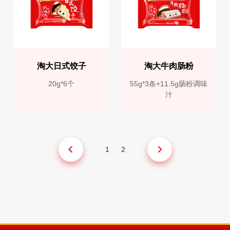
淘大日式饺子
淘大牛肉肠粉
20g*6个
55g*3条+11.5g肠粉调味
汁
1
2