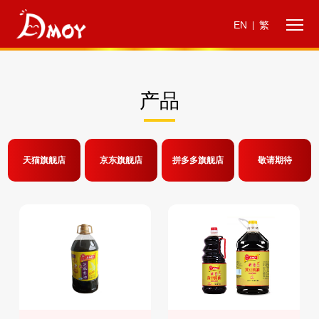
EN
繁
|
产品
天猫旗舰店
京东旗舰店
拼多多旗舰店
敬请期待