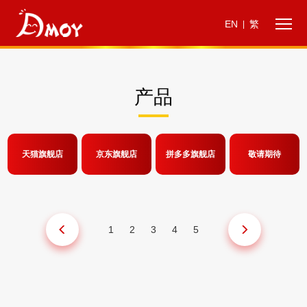
EN
繁
|
产品
天猫旗舰店
京东旗舰店
拼多多旗舰店
敬请期待
1
2
3
4
5