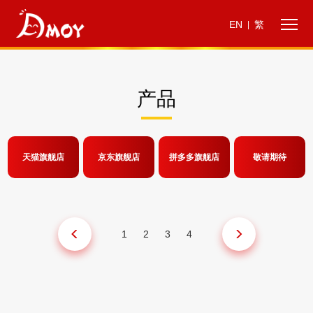
EN
繁
|
产品
天猫旗舰店
京东旗舰店
拼多多旗舰店
敬请期待
1
2
3
4