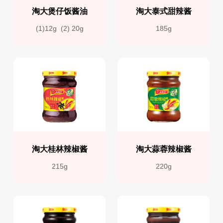
淘大煲仔饭酱油
淘大泰式甜辣酱
(1)12g  (2) 20g
185g
淘大桂林辣椒酱
淘大蒜蓉辣椒酱
215g
220g