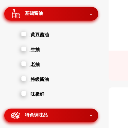
基础酱油
黄豆酱油
生抽
老抽
特级酱油
味极鲜
特色调味品