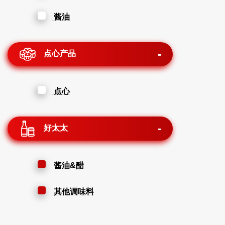
酱油
点心产品
点心
好太太
酱油&醋
其他调味料