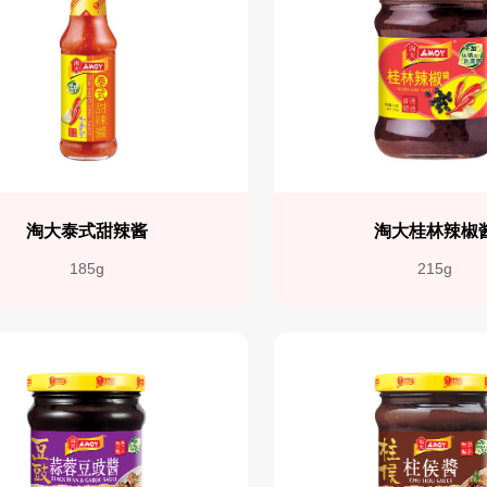
淘大泰式甜辣酱
淘大桂林辣椒
185g
215g