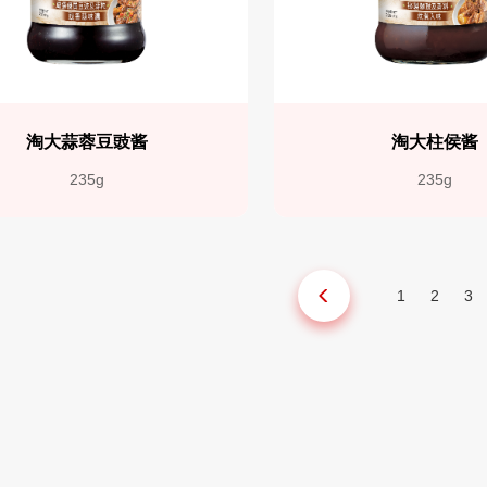
淘大蒜蓉豆豉酱
淘大柱侯酱
235g
235g
1
2
3