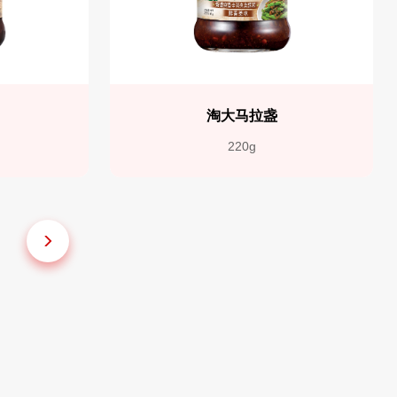
淘大马拉盏
220g