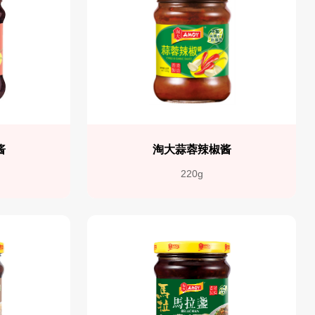
酱
淘大蒜蓉辣椒酱
220g