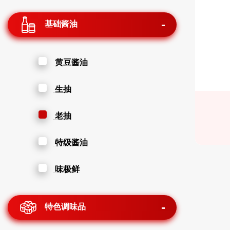
基础酱油
黄豆酱油
生抽
老抽
特级酱油
味极鲜
特色调味品