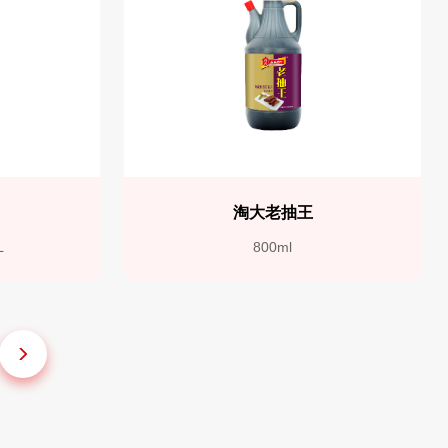
抽
淘大老抽王
L
800ml