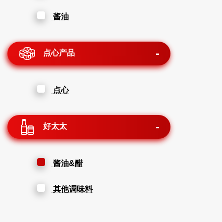
酱油
点心产品
点心
好太太
酱油&醋
其他调味料