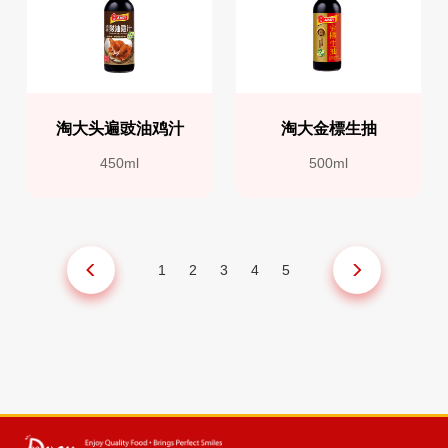
淘大头遍豉油鸡汁
淘大金標生抽
450ml
500ml
1
2
3
4
5