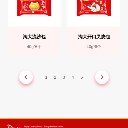
淘大流沙包
淘大开口叉烧包
40g*6个
40g*6个
1
2
3
4
5