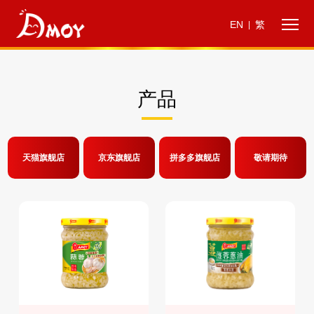
EN
繁
|
产品
天猫旗舰店
京东旗舰店
拼多多旗舰店
敬请期待