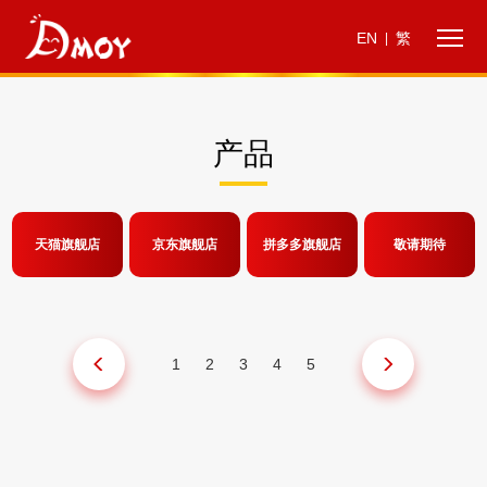
EN
繁
|
产品
天猫旗舰店
京东旗舰店
拼多多旗舰店
敬请期待
1
2
3
4
5