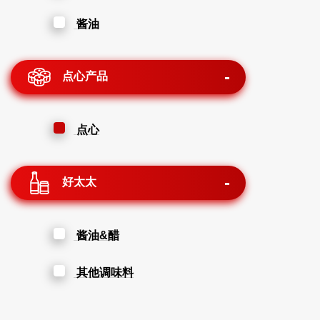
酱油
点心产品
点心
好太太
酱油&醋
其他调味料