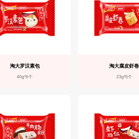
淘大罗汉素包
淘大腐皮虾
40g*6个
23g*5个