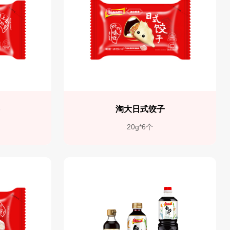
卷
淘大日式饺子
20g*6个