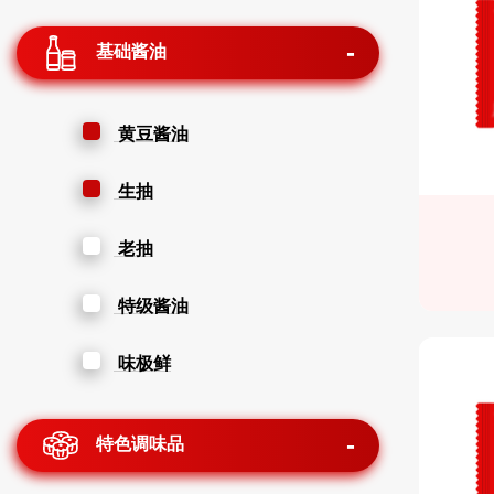
基础酱油
黄豆酱油
生抽
老抽
特级酱油
味极鲜
特色调味品