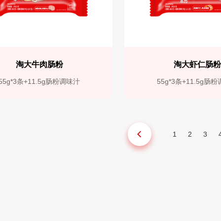
淘大牛肉肠粉
淘大虾仁肠
55g*3条+11.5g肠粉调味汁
55g*3条+11.5g肠
1
2
3