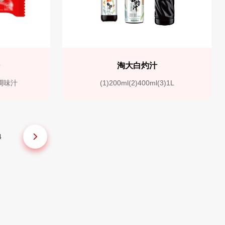
粉
淘大白灼汁
粉调味汁
(1)200ml(2)400ml(3)1L
4