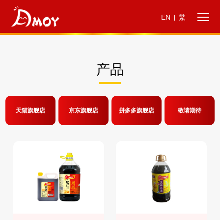
EN
繁
|
产品
天猫旗舰店
京东旗舰店
拼多多旗舰店
敬请期待