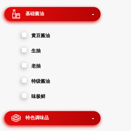
基础酱油
黄豆酱油
生抽
老抽
特级酱油
味极鲜
特色调味品