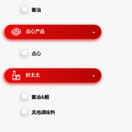
酱油
点心产品
点心
好太太
酱油&醋
其他调味料