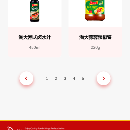
淘大潮式卤水汁
淘大蒜蓉辣椒酱
450ml
220g
1
2
3
4
5