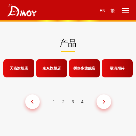
EN
繁
|
产品
天猫旗舰店
京东旗舰店
拼多多旗舰店
敬请期待
1
2
3
4