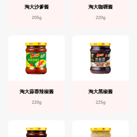
淘大沙爹酱
淘大咖喱酱
205g
220g
淘大蒜蓉辣椒酱
淘大黑椒酱
220g
225g