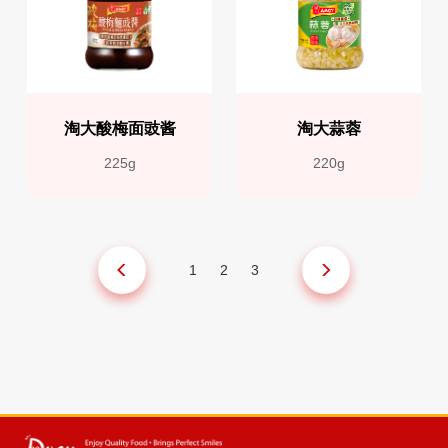
淘大酸梅面豉酱
淘大蒜蓉
225g
220g
1
2
3