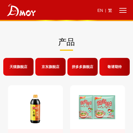
EN
繁
|
产品
天猫旗舰店
京东旗舰店
拼多多旗舰店
敬请期待