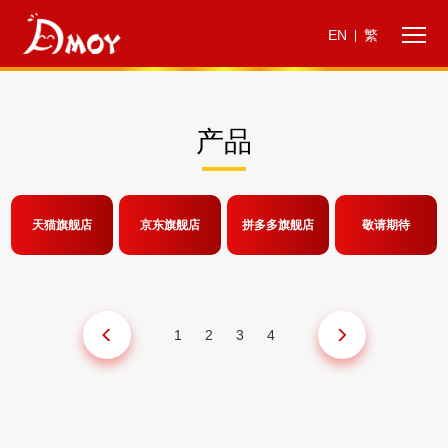
EN
繁
|
产品
天猫旗舰店
京东旗舰店
拼多多旗舰店
敬请期待
1
2
3
4