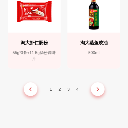
淘大虾仁肠粉
淘大蒸鱼豉油
55g*3条+11.5g肠粉调味
500ml
汁
1
2
3
4