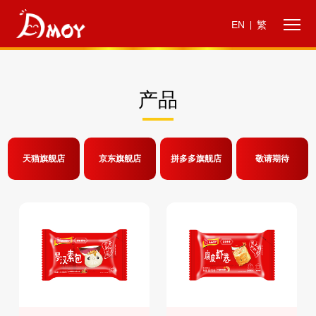
EN
繁
|
产品
天猫旗舰店
京东旗舰店
拼多多旗舰店
敬请期待