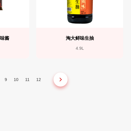
调味酱
淘大鲜味生抽
4.9L
9
10
11
12