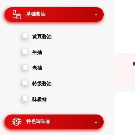
基础酱油
黄豆酱油
生抽
老抽
特级酱油
味极鲜
特色调味品