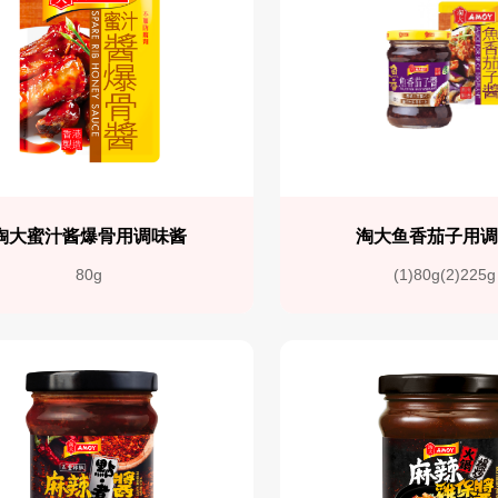
淘大蜜汁酱爆骨用调味酱
淘大鱼香茄子用
80g
(1)80g(2)225g