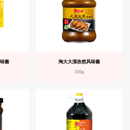
调味酱
淘大大漠孜然风味酱
220g