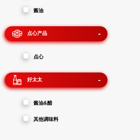
酱油
点心产品
点心
好太太
酱油&醋
其他调味料