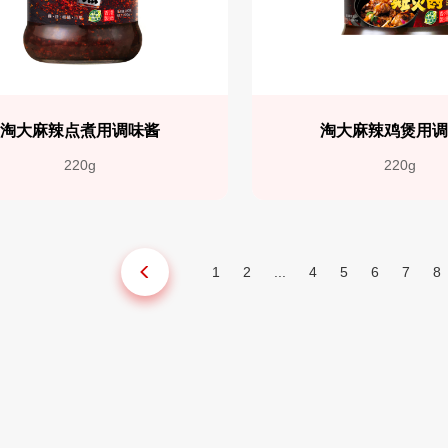
淘大麻辣点煮用调味酱
淘大麻辣鸡煲用
220g
220g
1
2
...
4
5
6
7
8