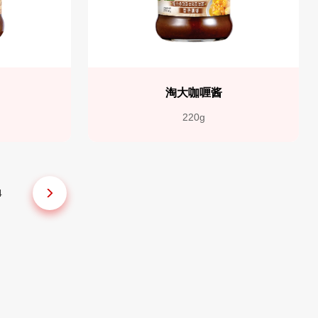
淘大咖喱酱
220g
4