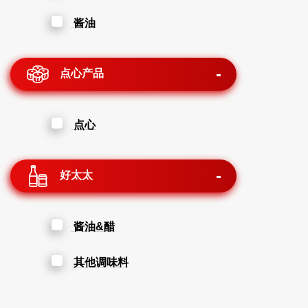
酱油
点心产品
点心
好太太
酱油&醋
其他调味料