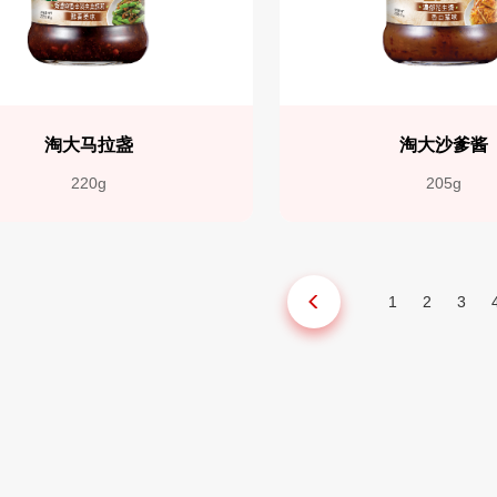
淘大马拉盏
淘大沙爹酱
220g
205g
1
2
3