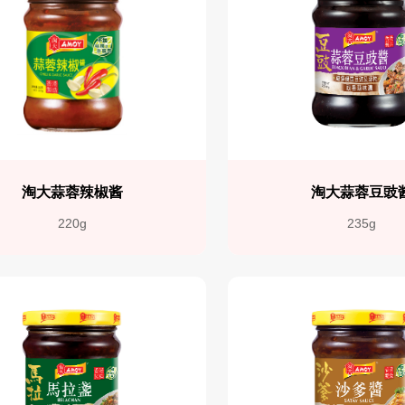
淘大蒜蓉辣椒酱
淘大蒜蓉豆豉
220g
235g