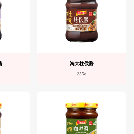
酱
淘大柱侯酱
235g