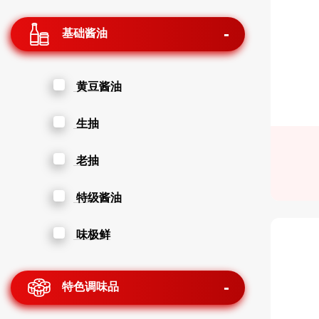
基础酱油
黄豆酱油
生抽
老抽
特级酱油
味极鲜
特色调味品