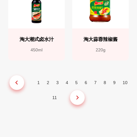
淘大潮式卤水汁
淘大蒜蓉辣椒酱
450ml
220g
1
2
3
4
5
6
7
8
9
10
11