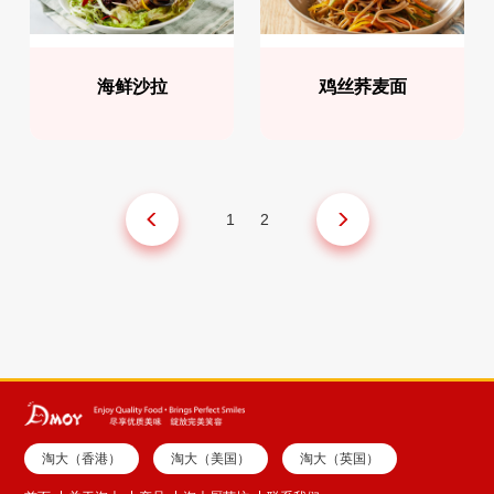
海鲜沙拉
鸡丝荞麦面
1
2
淘大（香港）
淘大（美国）
淘大（英国）