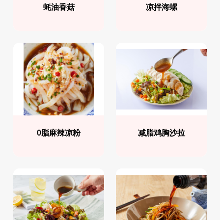
蚝油香菇
凉拌海螺
0脂麻辣凉粉
减脂鸡胸沙拉