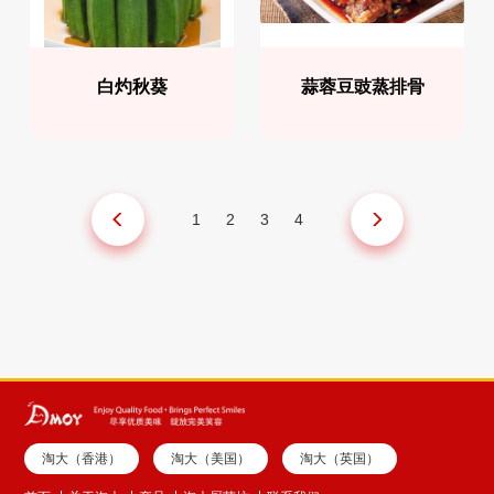
白灼秋葵
蒜蓉豆豉蒸排骨
1
2
3
4
淘大（香港）
淘大（美国）
淘大（英国）