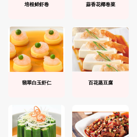
培根鲜虾卷
蒜香花椰卷菜
翡翠白玉虾仁
百花蒸豆腐