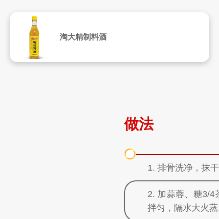
淘大精制料酒
做法
1. 排骨洗净，
2. 加蒜蓉、糖3/
拌匀，隔水大火蒸