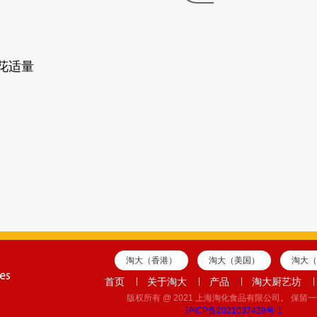
花
适量
淘大（香港）
淘大（美国）
淘大（
首页
关于淘大
产品
淘大厨艺坊
版权所有 @ 2021 上海淘化食品有限公司。 保留
沪ICP备2021037439号-1