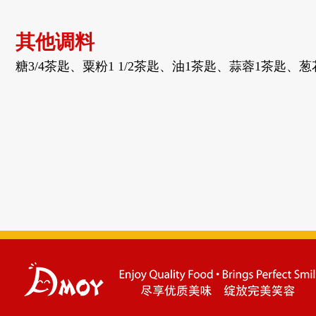
其他调料
糖
3/4茶匙、
粟粉
1 1/2茶匙、
油
1茶匙、
蒜蓉
1茶匙、
葱