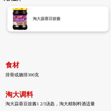
淘大蒜蓉豆豉酱
食材
排骨或腩排
300克
淘大调料
淘大蒜蓉豆豉酱
1 2/3汤匙，淘大精制料酒适量