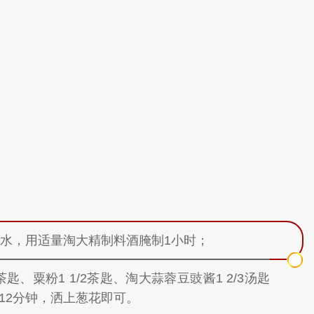
抹干水，用适量淘大精制料酒腌制1小时；
4茶匙、粟粉1 1/2茶匙、淘大蒜蓉豆豉酱1 2/3汤匙
12分钟，洒上葱花即可。