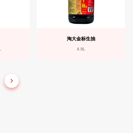
抽
淘大金标生抽
L
4.9L