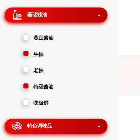
基础酱油
黄豆酱油
生抽
老抽
特级酱油
味极鲜
特色调味品