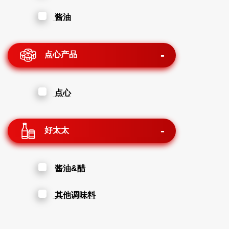
酱油
点心产品
点心
好太太
酱油&醋
其他调味料